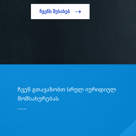
ᲩᲕᲔᲜᲡ ᲨᲔᲡᲐᲮᲔᲑ
ჩვენ გთავაზობთ სრულ იურიდიულ
მომსახურებას