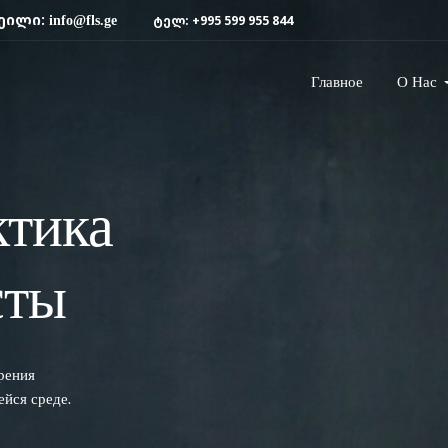
ეილი:
ტელ:
+995 599 955 844
info@fls.ge
Главное
О Нас
ктика
сты
рения
йся среде.